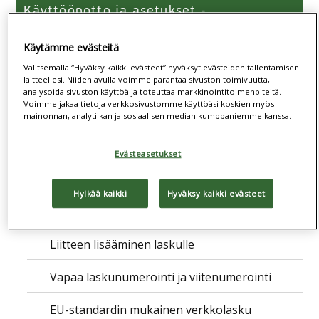
Käyttöönotto ja asetukset -
Verkkolaskut.fi
Käytämme evästeitä
Myyntilaskutus - Verkkolaskut.fi
Valitsemalla “Hyväksy kaikki evästeet” hyväksyt evästeiden tallentamisen
laitteellesi. Niiden avulla voimme parantaa sivuston toimivuutta,
Laskujen luonti ja lähetys
analysoida sivuston käyttöä ja toteuttaa markkinointitoimenpiteitä.
Voimme jakaa tietoja verkkosivustomme käyttöäsi koskien myös
Myyntilaskut
mainonnan, analytiikan ja sosiaalisen median kumppaniemme kanssa.
Laskun kirjausnäkymä
Evästeasetukset
Laskun lähettäminen
Hylkää kaikki
Hyväksy kaikki evästeet
Toistuvaislaskut
Liitteen lisääminen laskulle
Vapaa laskunumerointi ja viitenumerointi
EU-standardin mukainen verkkolasku